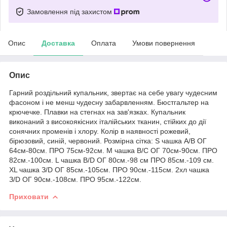
Замовлення під захистом
Опис
Доставка
Оплата
Умови повернення
Опис
Гарний роздільний купальник, звертає на себе увагу чудесним
фасоном і не менш чудесну забарвленням. Бюстгальтер на
крючечке. Плавки на стегнах на зав'язках. Купальник
виконаний з високоякісних італійських тканин, стійких до дії
сонячних променів і хлору. Колір в наявності рожевий,
бірюзовий, синій, червоний. Розмірна сітка: S чашка A/B ОГ
64см-80см. ПРО 75см-92см. M чашка B/C ОГ 70см-90см. ПРО
82см.-100см. L чашка B/D ОГ 80см.-98 см ПРО 85см.-109 см.
XL чашка З/D ОГ 85см.-105см. ПРО 90см.-115см. 2хл чашка
З/D ОГ 90см.-108см. ПРО 95см.-122см.
Приховати