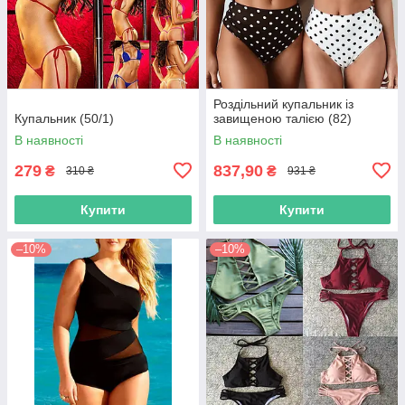
Роздільний купальник із
Купальник (50/1)
завищеною талією (82)
В наявності
В наявності
279
837,90
₴
₴
310 ₴
931 ₴
Купити
Купити
–10%
–10%