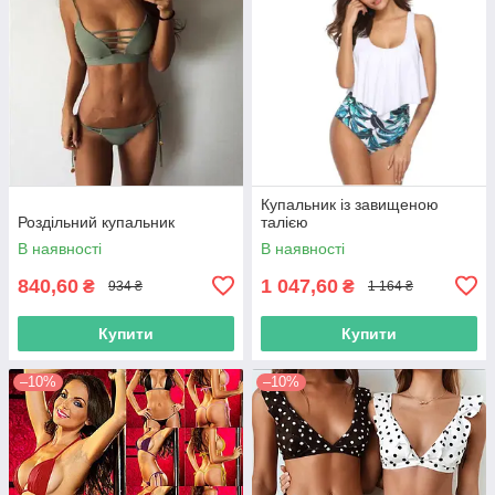
Купальник із завищеною
Роздільний купальник
талією
В наявності
В наявності
840,60
1 047,60
₴
₴
934 ₴
1 164 ₴
Купити
Купити
–10%
–10%