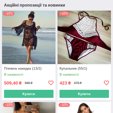
Акційні пропозиції та новинки
–10%
–10%
Пляжна накидка (13/2)
Купальник (55/1)
В наявності
В наявності
509,40
423
₴
₴
566 ₴
470 ₴
Купити
Купити
–10%
–10%