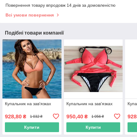
Повернення товару впродовж 14 днів за домовленістю
Всі умови повернення
Подібні товари компанії
Купальник на зав'язках
Купальник на зав'язках
Купа
928,80
950,40
928
₴
₴
1 032 ₴
1 056 ₴
Купити
Купити