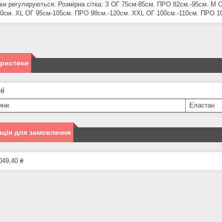
ки регулируються. Розмірна сітка: З ОГ 75см-85см. ПРО 82см.-95см. М 
10см. XL ОГ 95см-105см. ПРО 98см.-120см. XXL ОГ 100см.-110см. ПРО 1
еристики
ні
ини
Еластан
ція для замовлення
049,40 ₴