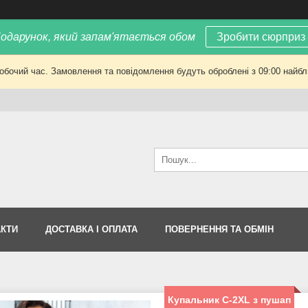
одарунок, який запам'ятається обом
Зробити сюрприз
робочий час. Замовлення та повідомлення будуть оброблені з 09:00 найбли
АКТИ
ДОСТАВКА І ОПЛАТА
ПОВЕРНЕННЯ ТА ОБМІН
Купальник С-2ХL з пушап