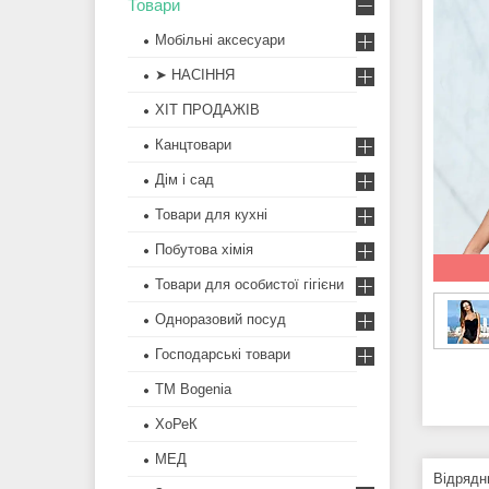
Товари
Мобільні аксесуари
➤ НАСІННЯ
ХІТ ПРОДАЖІВ
Канцтовари
Дім і сад
Товари для кухні
Побутова хімія
Товари для особистої гігієни
Одноразовий посуд
Господарські товари
ТМ Bogenia
ХоРеК
МЕД
Відрядн