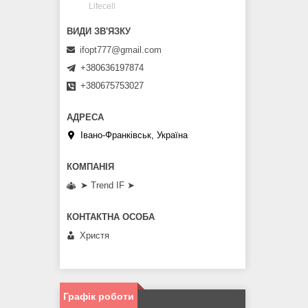
Lifecell
ifopt777@gmail.com
+380636197874
+380675753027
Івано-Франківськ, Україна
➤ Trend IF ➤
Христя
Графік роботи