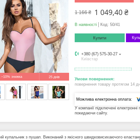
1 049,40 ₴
1 166 ₴
В наявності
Код:
50/41
Купи
Купити
+380 (67) 575-30-27
Київстар
–10%
25 днів
повернення товару протягом 14 д
У компанії підключені електронні
покидаючи сайту.
ий купальник з пушап. Виконаний з якісного швидковисихаючого еластану.