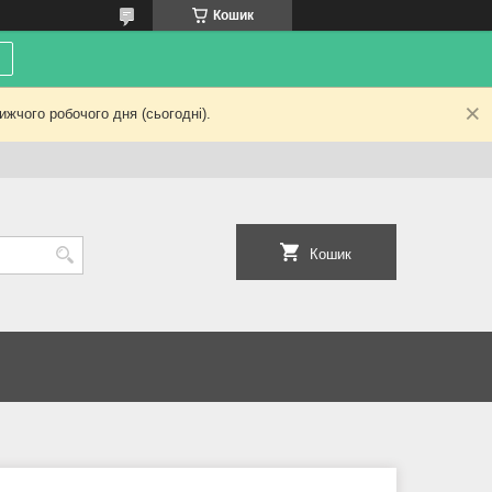
Кошик
жчого робочого дня (сьогодні).
Кошик