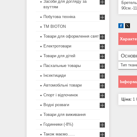
Засоби для догляду за
Бретель
взуттям
90см.-1
Побутова техніка
ТМ BIOTON
Товари для оформлення свят
Характ
Електротовари
Основ
Товари для дітей
Тип ткан
Пасхальные товары
Інсектициди
Інформа
Автомобільні товари
Спорт і відпочинок
Ціна:
1 
Водні розваги
Товари для виживання
Годинники (-8%)
Також маємо......