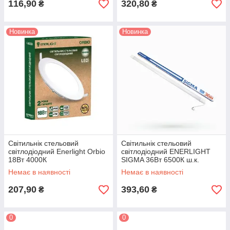
116,90
320,80
₴
₴
Новинка
Новинка
Світильнік стельовий
Cвітильнік стельовий
світлодіодний Enerlight Orbio
світлодіодний ENERLIGHT
18Вт 4000К
SIGMA 36Вт 6500К ш.к.
4823093503243, 20шт/ящ
Немає в наявності
Немає в наявності
28325
207,90
393,60
₴
₴
0
0