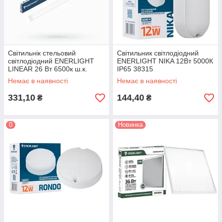
Cвітильнік стельовий
Світильник світлодіодний
світлодіодний ENERLIGHT
ENERLIGHT NIKA 12Вт 5000К
LINEAR 26 Вт 6500к ш.к.
IP65 38315
4823093503656 28325
Немає в наявності
Немає в наявності
331,10
144,40
₴
₴
0
Новинка