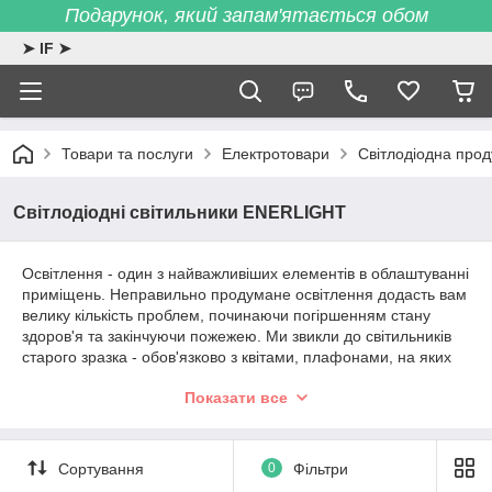
Подарунок, який запам'ятається обом
➤ IF ➤
Товари та послуги
Електротовари
Світлодіодна про
Світлодіодні світильники ENERLIGHT
Освітлення - один з найважливіших елементів в облаштуванні
приміщень. Неправильно продумане освітлення додасть вам
велику кількість проблем, починаючи погіршенням стану
здоров'я та закінчуючи пожежею. Ми звикли до світильників
старого зразка - обов'язково з квітами, плафонами, на яких
збирається страшенно багато пилюки, в яких постійно
Показати все
потрібно замінювати лампочки та які вже давно стали
пережитками минулого. Сучасна сфера освітлення не стоїть
на місці й кілька років тому на ринку електротоварів з'явились
так звані світлодіодні або led світильники як їх ще називають.
Сортування
0
Фільтри
Спершу до них ставилися з недовірою, адже люди зазвичай