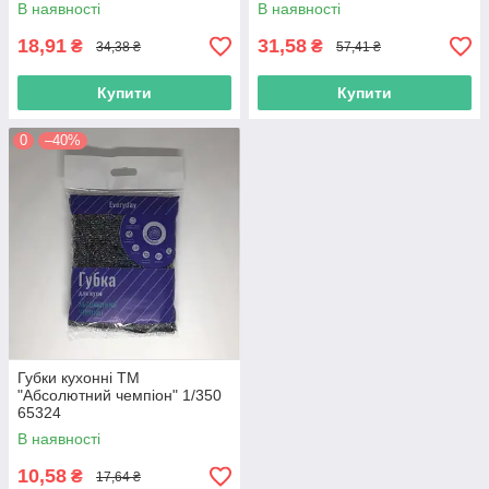
В наявності
В наявності
18,91
31,58
₴
₴
34,38 ₴
57,41 ₴
Купити
Купити
0
–40%
Губки кухонні ТМ
"Абсолютний чемпіон" 1/350
65324
В наявності
10,58
₴
17,64 ₴