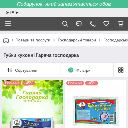
Подарунок, який запам'ятається обом
➤ IF ➤
Товари та послуги
Господарські товари
Господарськ
Губки кухонні Гаряча господарка
Сортування
0
Фільтри
Новинка
–45%
Новинка
–45%