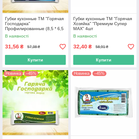
Губки кухонные ТМ "Горячая
Губки кухонные ТМ "Горячая
Господарка"
Хозяйка" "Премиум Супер
Профилированные (8,5 * 6,5
МАХ" 4шт
* 4,5 см.) 5 + 1
В наявності
В наявності
31,56
32,40
₴
₴
57,38 ₴
58,91 ₴
Купити
Купити
Новинка
–45%
Новинка
–45%