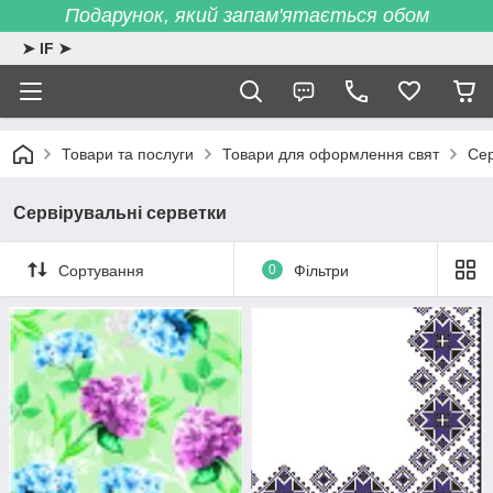
Подарунок, який запам'ятається обом
➤ IF ➤
Товари та послуги
Товари для оформлення свят
Сер
Сервірувальні серветки
Сортування
0
Фільтри